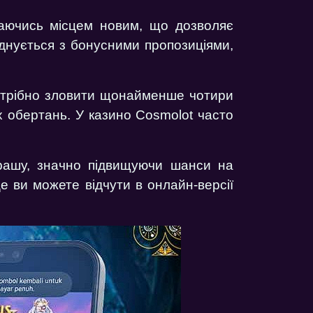
паючись місцем новим, що дозволяє
днується з бонусними пропозиціями,
 потрібно зловити щонайменше чотири
х обертань. У казино Cosmolot часто
грашу, значно підвищуючи шанси на
е ви можете відчути в онлайн-версії