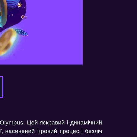
 Olympus. Цей яскравий і динамічний
ї, насичений ігровий процес і безліч