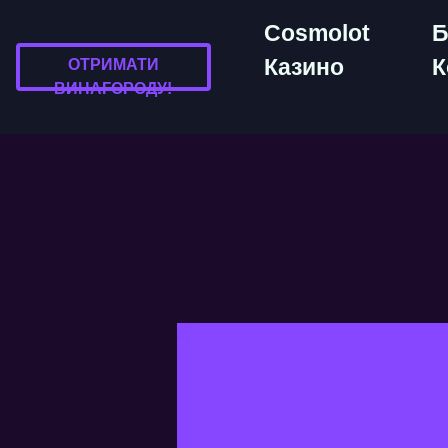
Cosmolot
Б
Казино
К
ОТРИМАТИ
ВИНАГОРОДУ!