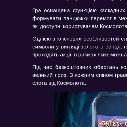
Гра оснащена функцією каскадних 
формувати ланцюжки перемог в межа
які доступні користувачам Космолота
Однією з ключових особливостей сло
символи у вигляді золотого сонця, 
проходять акції, в рамках яких можна
Під час безкоштовних обертань ко
великий приз. З кожним спіном грав
слота від Космолота.