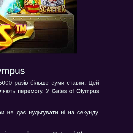
lympus
000 разів більше суми ставки. Цей
вляють перемогу. У Gates of Olympus
 не дає нудьгувати ні на секунду.